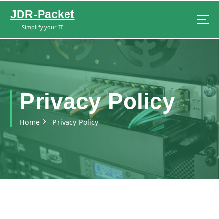
S
JDR-Packet
k
i
Simplify your IT
p
t
o
c
o
n
Privacy Policy
t
e
Home
Privacy Policy
n
t