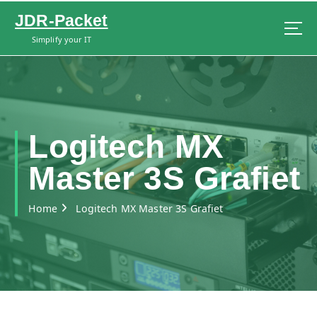
S
JDR-Packet
k
i
Simplify your IT
p
t
o
c
o
n
Logitech MX
t
e
Master 3S Grafiet
n
t
Home
Logitech MX Master 3S Grafiet