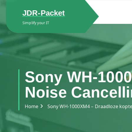
S
k
JDR-Packet
i
Simplify your IT
p
t
o
c
o
n
t
Sony WH-1000X
e
n
Noise Cancelli
t
Home
Sony WH-1000XM4 – Draadloze koptel