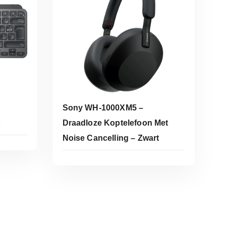
Sony WH-1000XM5 –
Draadloze Koptelefoon Met
Noise Cancelling – Zwart
e
Koop Bij Coolblue