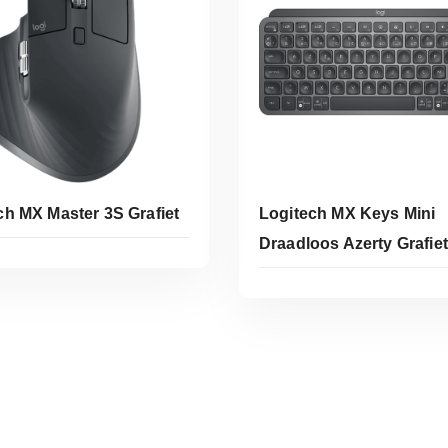
ch MX Master 3S Grafiet
Logitech MX Keys Mini
Draadloos Azerty Grafiet
Koop Bij Clooblue
Koop Bij Coolblu