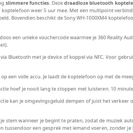
og
slimmere functies
. Deze
draadloze bluetooth koptel
e koptelefoon weer 5 uur mee. Met een multipoint-verbindi
eld. Bovendien beschikt de Sony WH-1000XM4 koptelefo
 doos een unieke vouchercode waarmee je 360 Reality Audio
et).
ia Bluetooth met je device of koppel via NFC. Voor gebruik i
d op een volle accu. Je laadt de koptelefoon op met de me
tie hoef je nooit lang te stoppen met luisteren. 10 minuten
nctie kan je omgevingsgeluid dempen of juist het verkeer 
je stem wanneer je begint te praten, zodat de muziek auto
en tussendoor een gesprek met iemand voeren, zonder je 