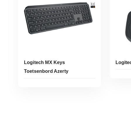
Logitech MX Keys
Logite
Toetsenbord Azerty
Koop Bij Coolblue