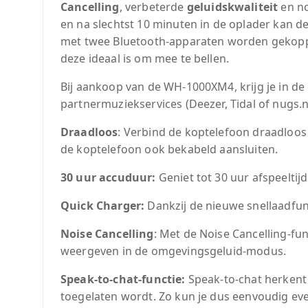
Cancelling
, verbeterde
geluidskwaliteit
en n
en na slechtst 10 minuten in de oplader kan d
met twee Bluetooth-apparaten worden gekopp
deze ideaal is om mee te bellen.
Bij aankoop van de WH-1000XM4, krijg je in de
partnermuziekservices (Deezer, Tidal of nugs.n
Draadloos
: Verbind de koptelefoon draadloos v
de koptelefoon ook bekabeld aansluiten.
30 uur accuduur:
Geniet tot 30 uur afspeeltij
Quick Charger:
Dankzij de nieuwe snellaadfunc
Noise Cancelling
: Met de Noise Cancelling-fu
weergeven in de omgevingsgeluid-modus.
Speak-to-chat-functie:
Speak-to-chat herkent 
toegelaten wordt. Zo kun je dus eenvoudig ev