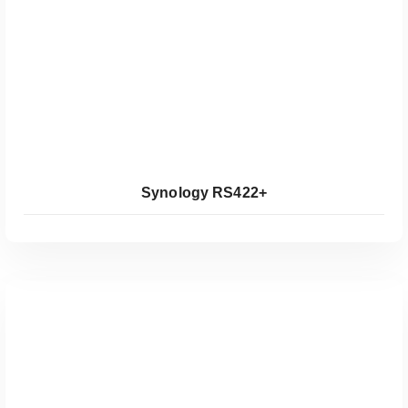
Koop Bij Coolblue
Synology RS422+