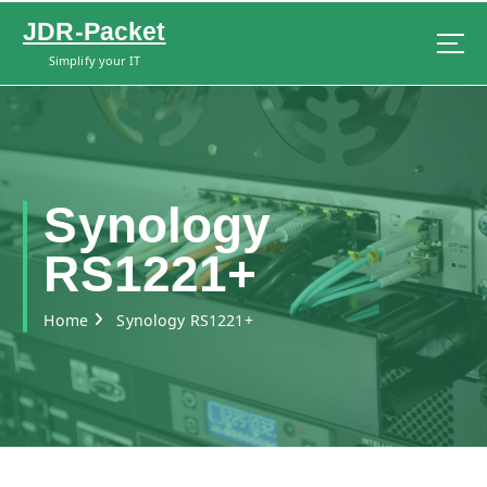
S
JDR-Packet
k
i
Simplify your IT
p
t
o
c
o
n
Synology
t
e
RS1221+
n
t
Home
Synology RS1221+