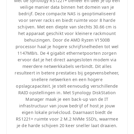
Met de Synology RS1221+ beheer en deel je op een
veilige manier data binnen het domein van je
bedrijf. Deze compacte NAS is geoptimaliseerd
voor server racks en biedt ruimte voor 8 harde
schijven. Met een diepte van slechts 30.66 cm is
het apparaat geschikt voor kleinere rackmount
behuizingen. Door de AMD Ryzen V1500B
processor haal je hogere schrijfsnelheden tot wel
1147MB/s. De 4 gigabit ethernetpoorten zorgen
ervoor dat je het direct aangesloten modem via
meerdere netwerkkabels verbindt. Dit alles
resulteert in betere prestaties bij gegevensbeheer,
snellere netwerken en een hogere
opslagcapaciteit. Je stelt eenvoudig verschillende
RAID opstellingen in. Met Synology DiskStation
Manager maak je een back-up van de IT
infrastructuur van jouw bedrijf of host je jouw
eigen lokale privécloud. Daarnaast biedt de
RS1221+ ruimte voor 2 M.2 NVMe SSD’s, waarmee
je de harde schijven 20 keer sneller laat draaien.