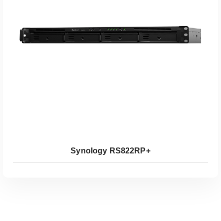
Koop Bij Coolblue
Synology RS822RP+